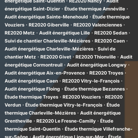
énergétique Saint-Quentin
·
RE2020 Nancy
·
Audit
énergétique Saint-Dizier
·
Étude thermique Amnéville
·
Audit énergétique Sainte-Menehould
·
Étude thermique
Vouziers
·
RE2020 Giberville
·
RE2020 Valenciennes
·
RE2020 Metz
·
Audit énergétique Lille
·
RE2020 Sedan
·
Suivi de chantier Charleville-Mézières
·
RE2020 Caen
·
Audit énergétique Charleville-Mézières
·
Suivi de
chantier Metz
·
RE2020 Givet
·
RE2020 Thionville
·
Audit
énergétique Cormontreuil
·
Audit énergétique Longwy
·
Audit énergétique Aix-en-Provence
·
RE2020 Troyes
·
Audit énergétique Caen
·
RE2020 Vitry-le-François
·
Audit énergétique Floing
·
Étude thermique Bezannes
·
Étude thermique Troyes
·
RE2020 Vouziers
·
RE2020
Verdun
·
Étude thermique Vitry-le-François
·
Étude
thermique Charleville-Mézières
·
Audit énergétique
Grentheville
·
RE2020 Le Fresne-Camilly
·
Étude
thermique Saint-Quentin
·
Étude thermique Villefranche-
sur-Saône
·
Audit énergétique Lion-sur-Mer
·
Étude